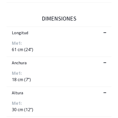
DIMENSIONES
Longitud
Me1:
61 cm (24”)
Anchura
Me1:
18 cm (7”)
Altura
Me1:
30 cm (12”)