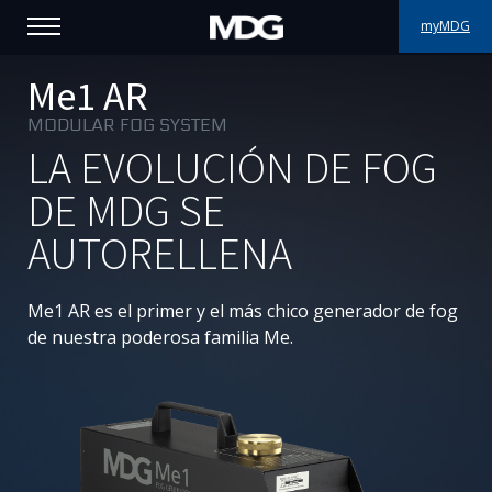
myMDG
PRODUCTOS
Me1 AR
MODULAR FOG SYSTEM
ASISTENCIA
LA EVOLUCIÓN DE FOG
PORFOLIO
DE MDG SE
AUTORELLENA
ACERCA DE MDG
DÓNDE COMPRAR
Me1
AR es el primer y el más chico generador de fog
de nuestra poderosa familia Me.
VISÍTENOS
NOTICIAS
Contáctenos