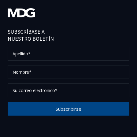
SUBSCRÍBASE A
NUESTRO BOLETÍN
Apellido*
Nombre*
Su
correo
electrónico*
Subscribirse
Gracias por suscribirse a nuestro boletín, por favor
revise su correo electrónico para confirmar su
solicitud.