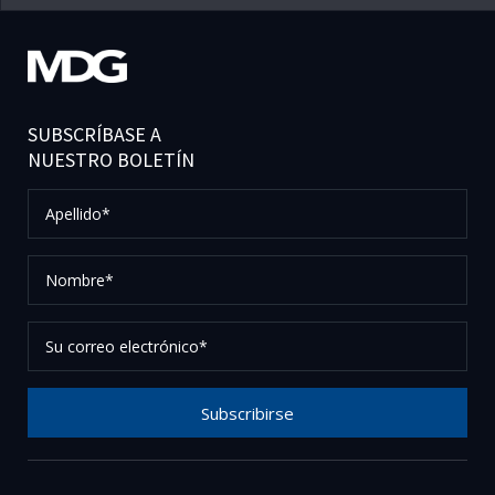
SUBSCRÍBASE A
NUESTRO BOLETÍN
Apellido*
Nombre*
Su
correo
electrónico*
Subscribirse
Gracias por suscribirse a nuestro boletín, por favor
revise su correo electrónico para confirmar su