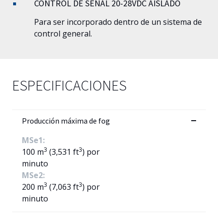
CONTROL DE SEÑAL 20-28VDC AISLADO
Para ser incorporado dentro de un sistema de
control general.
ESPECIFICACIONES
Producción máxima de fog
MSe1:
3
3
100 m
(3,531 ft
) por
minuto
MSe2:
3
3
200 m
(7,063 ft
) por
minuto