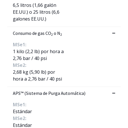
6,5 litros (1,66 galón
EE.UU.) o 25 litros (6,6
galones EE.UU.)
Consumo de gas CO
o N
2
2
MSe1:
1 kilo (2,2 lb) por hora a
2,76 bar / 40 psi
MSe2:
2,68 kg (5,90 lb) por
hora a 2,76 bar / 40 psi
APS™ (Sistema de Purga Automática)
MSe1:
Estándar
MSe2:
Estándar