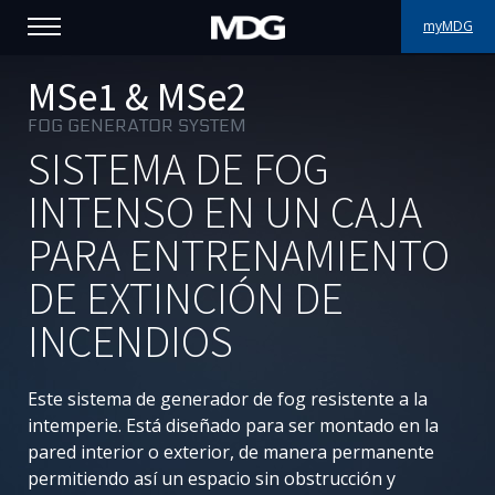
myMDG
PRODUCTOS
MSe1 & MSe2
FOG GENERATOR SYSTEM
ASISTENCIA
SISTEMA DE FOG
PORFOLIO
INTENSO EN UN CAJA
PARA ENTRENAMIENTO
ACERCA DE MDG
DE EXTINCIÓN DE
DÓNDE COMPRAR
INCENDIOS
VISÍTENOS
Este sistema de generador de fog resistente a la
NOTICIAS
intemperie. Está diseñado para ser montado en la
pared interior o exterior, de manera permanente
Contáctenos
permitiendo así un espacio sin obstrucción y