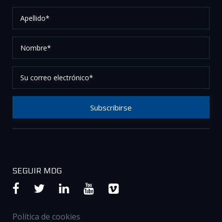
Apellido*
Nombre*
Su
correo
electrónico*
Subscribirse
Gracias por suscribirse a nuestro boletín, por favor
revise su correo electrónico para confirmar su
solicitud.
SEGUIR MDG
Política de cookies