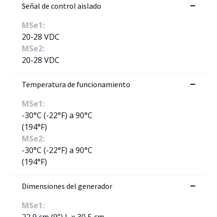
Señal de control aislado
MSe1:
20-28 VDC
MSe2:
20-28 VDC
Temperatura de funcionamiento
MSe1:
-30°C (-22°F) a 90°C
(194°F)
MSe2:
-30°C (-22°F) a 90°C
(194°F)
Dimensiones del generador
MSe1:
22,9 cm (9”) L x 30,5 cm